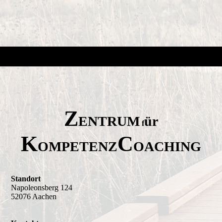
Z
ENTRUM
ür
f
K
C
OMPETENZ
OACHING
Standort
Napoleonsberg 124
52076 Aachen