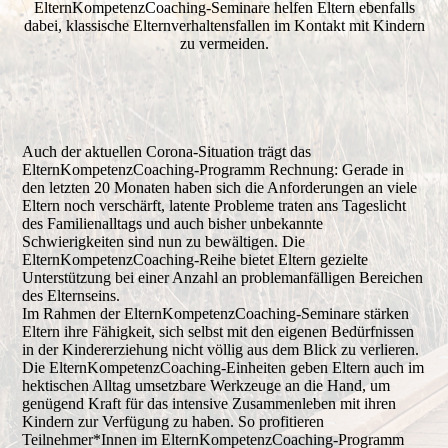
ElternKompetenzCoaching-Seminare helfen Eltern ebenfalls
dabei, klassische Elternverhaltensfallen im Kontakt mit Kindern
zu vermeiden.
Auch der aktuellen Corona-Situation trägt das
ElternKompetenzCoaching-Programm Rechnung: Gerade in
den letzten 20 Monaten haben sich die Anforderungen an viele
Eltern noch verschärft, latente Probleme traten ans Tageslicht
des Familienalltags und auch bisher unbekannte
Schwierigkeiten sind nun zu bewältigen. Die
ElternKompetenzCoaching-Reihe bietet Eltern gezielte
Unterstützung bei einer Anzahl an problemanfälligen Bereichen
des Elternseins.
Im Rahmen der ElternKompetenzCoaching-Seminare stärken
Eltern ihre Fähigkeit, sich selbst mit den eigenen Bedürfnissen
in der Kindererziehung nicht völlig aus dem Blick zu verlieren.
Die ElternKompetenzCoaching-Einheiten geben Eltern auch im
hektischen Alltag umsetzbare Werkzeuge an die Hand, um
genügend Kraft für das intensive Zusammenleben mit ihren
Kindern zur Verfügung zu haben. So profitieren
Teilnehmer*Innen im ElternKompetenzCoaching-Programm